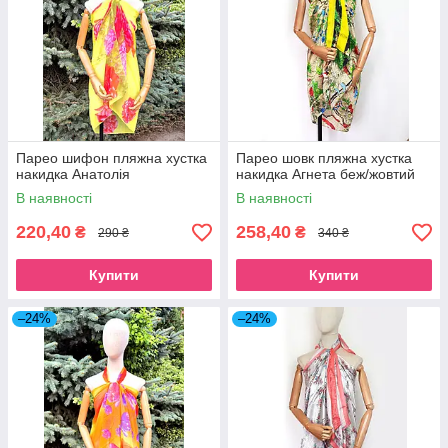
Парео шифон пляжна хустка
Парео шовк пляжна хустка
накидка Анатолія
накидка Агнета беж/жовтий
В наявності
В наявності
220,40
258,40
₴
₴
290 ₴
340 ₴
Купити
Купити
–24%
–24%