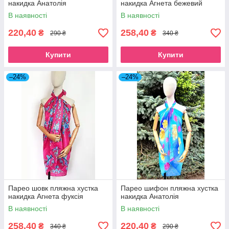
накидка Анатолія
накидка Агнета бежевий
В наявності
В наявності
220,40
258,40
₴
₴
290 ₴
340 ₴
Купити
Купити
–24%
–24%
Парео шовк пляжна хустка
Парео шифон пляжна хустка
накидка Агнета фуксія
накидка Анатолія
В наявності
В наявності
258,40
220,40
₴
₴
340 ₴
290 ₴