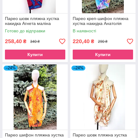
Парео шовк пляжна хустка
Парео креп-шифон пляжна
накидка Агнета маліна
хустка накидка Анатолія
Готово до відправки
В наявності
258,40
220,40
₴
₴
340 ₴
290 ₴
Купити
Купити
–24%
–24%
Парео шифон пляжна хустка
Парео шовк пляжна хустка