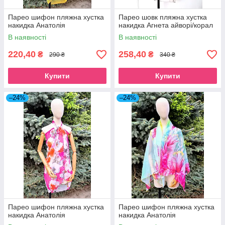
Парео шифон пляжна хустка
Парео шовк пляжна хустка
накидка Анатолія
накидка Агнета айворі/корал
В наявності
В наявності
220,40
258,40
₴
₴
290 ₴
340 ₴
Купити
Купити
–24%
–24%
Парео шифон пляжна хустка
Парео шифон пляжна хустка
накидка Анатолія
накидка Анатолія