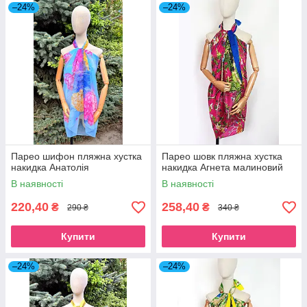
–24%
–24%
Парео шифон пляжна хустка
Парео шовк пляжна хустка
накидка Анатолія
накидка Агнета малиновий
В наявності
В наявності
220,40
258,40
₴
₴
290 ₴
340 ₴
Купити
Купити
–24%
–24%