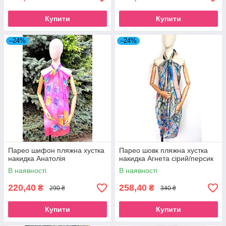
Купити
Купити
–24%
–24%
Парео шифон пляжна хустка
Парео шовк пляжна хустка
накидка Анатолія
накидка Агнета сірий/персик
В наявності
В наявності
220,40
258,40
₴
₴
290 ₴
340 ₴
Купити
Купити