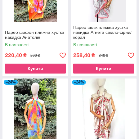
Парео шовк пляжна хустка
Парео шифон пляжна хустка
накидка Агнета свіило-сірий/
накидка Анатолія
корал
В наявності
В наявності
220,40
258,40
₴
₴
290 ₴
340 ₴
Купити
Купити
–24%
–24%