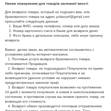
Умови повернення для товарів належної якості
Для возврата товара, который не подошел вам, или 
бракованного товара на адрес yulascarf@gmail.com 
присылайте следующие данные:

    1. Ваши ФИО, номер телефона, номер или дату заказа.

    2. Номер карточного счета в банке для возврата денег.

    3. Фото брака и детальное описание, либо иную причину 
возврата.

Важно: делая заказ, вы автоматически соглашаетесь с 
условиями работы интернет-магазина. 

   1. Почтовые услуги возврата бракованного товара 
оплачивается Продавцом.  

   2. Возврат товара, не подошедшего Покупателю по каким-
либо причинам, оплачивается Покупателем и не 
возмещается (данное условие не нарушает никаких 
предусмотренных законом прав).

   3. Возврат товара покупателем возможен на протяжении 
14 дней с момента получения, в новом и неиспользованном 
состоянии, в противном случае мы можем принять товар, не 
возмещая его стоимость.

   4. Возврат/ обмен производится почтовым отправлением 
Укрпочтой, на адрес, указанный клиенту в смс, Трек 