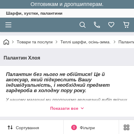
Оптовикам и дропшипперам.
Шарфи, хустки, палантини
Товари та послуги
Теплі шарфи, осінь-зима.
Палант
Палантин Хлоя
Палантин без нього не обійтися! Це й
аксесуар, який підкреслить Вашу
індивідуальність, і необхідний предмет
гардероба в холодну пору року.
У нашому магазині ми пропонуємо величезний вибір якісних
палантинів —
Показати все
от
тонких легких накидок до теплих зимових шалів.
Різноманіття принтів і забарвлень нікого не залишать
байдужим.Ми завжди допоможемо підібрати
Сортування
0
Фільтри