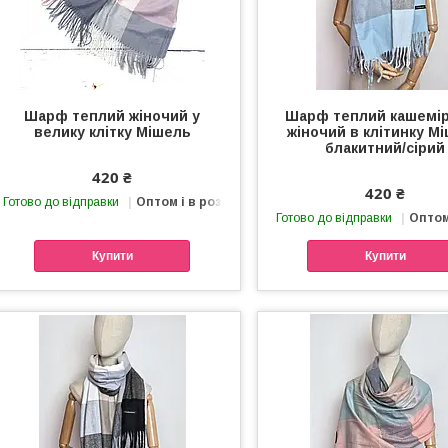
Шарф теплий жіночий у
Шарф теплий кашемі
велику клітку Мішель
жіночий в клітинку М
блакитний/сірий
420 ₴
420 ₴
Готово до відправки
Оптом і в роздріб
Готово до відправки
Оптом
Купити
Купити