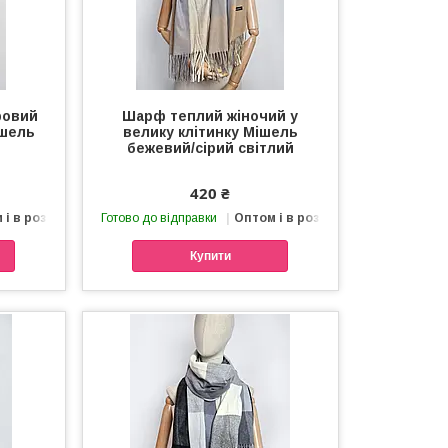
ровий
Шарф теплий жіночий у
ішель
велику клітинку Мішель
бежевий/сірий світлий
420 ₴
 і в роздріб
Готово до відправки
Оптом і в роздріб
Купити