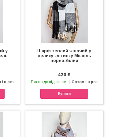
ий у
Шарф теплий жіночий у
шель
велику клітинку Мішель
а
чорно-білий
420 ₴
 і в роздріб
Готово до відправки
Оптом і в роздріб
Купити