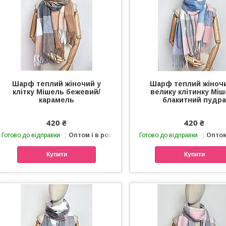
Шарф теплий жіночий у
Шарф теплий жіноч
клітку Мішель бежевий/
велику клітинку Мі
карамель
блакитний пудр
420 ₴
420 ₴
Готово до відправки
Оптом і в роздріб
Готово до відправки
Оптом
Купити
Купити