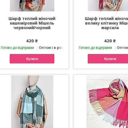
Шарф теплий жіночий
Шарф теплий жіноч
кашеміровий Мішель
велику клітинку Мі
червоний/чорний
марсала
420 ₴
420 ₴
Готово до відправки
Оптом і в роздріб
Готово до відправки
Оптом
Купити
Купити