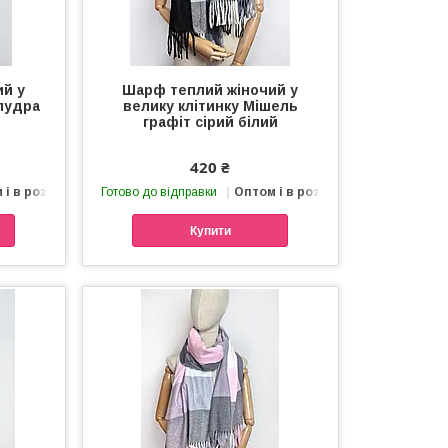
ий у
Шарф теплий жіночий у
 пудра
велику клітинку Мішель
графіт сірий білий
420 ₴
 і в роздріб
Готово до відправки
Оптом і в роздріб
Купити