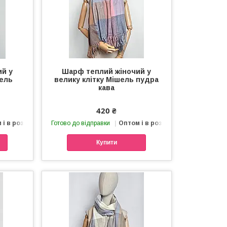
ий у
Шарф теплий жіночий у
шель
велику клітку Мішель пудра
кава
420 ₴
 і в роздріб
Готово до відправки
Оптом і в роздріб
Купити