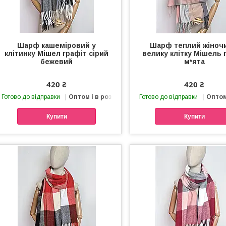
Шарф кашеміровий у
Шарф теплий жіноч
клітинку Мішел графіт сірий
велику клітку Мішель
бежевий
м*ята
420 ₴
420 ₴
Готово до відправки
Оптом і в роздріб
Готово до відправки
Оптом
Купити
Купити