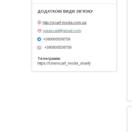
http://scarf-moda.com.ua
yulascarf@gmail.com
+380930538759
+380930538759
Телеграмм
https://t.me/scarf_moda_sharfy