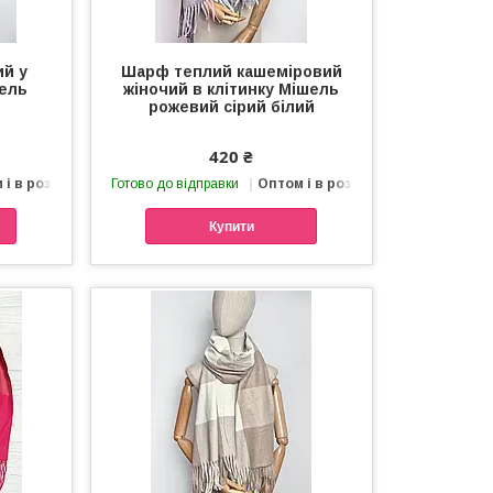
ий у
Шарф теплий кашеміровий
шель
жіночий в клітинку Мішель
рожевий сірий білий
420 ₴
 і в роздріб
Готово до відправки
Оптом і в роздріб
Купити