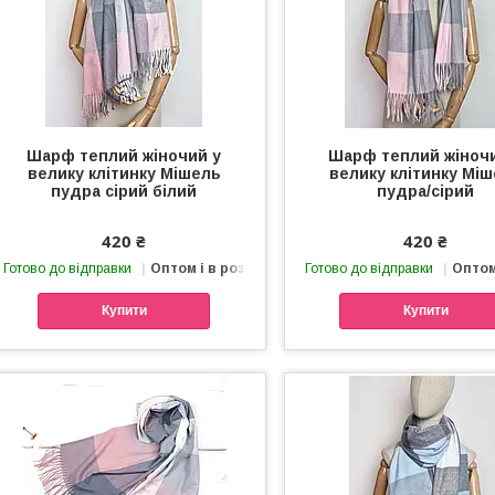
Шарф теплий жіночий у
Шарф теплий жіноч
велику клітинку Мішель
велику клітинку Мі
пудра сірий білий
пудра/сірий
420 ₴
420 ₴
Готово до відправки
Оптом і в роздріб
Готово до відправки
Оптом
Купити
Купити