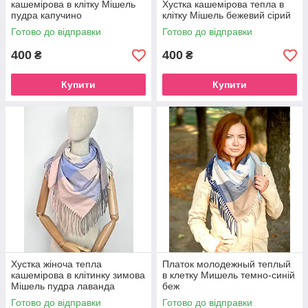
кашемірова в клітку Мішель
Хустка кашемірова тепла в
пудра капучино
клітку Мішель бежевий сірий
Готово до відправки
Готово до відправки
400
400
₴
₴
Купити
Купити
Хустка жіноча тепла
Платок молодежный теплый
кашемірова в клітинку зимова
в клетку Мишель темно-синій
Мішель пудра лаванда
беж
Готово до відправки
Готово до відправки