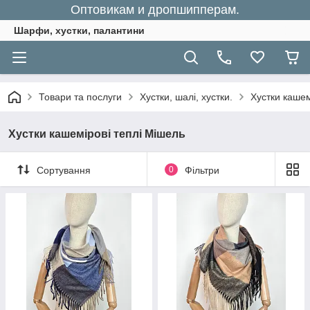
Оптовикам и дропшипперам.
Шарфи, хустки, палантини
Товари та послуги
Хустки, шалі, хустки.
Хустки кашем
Хустки кашемірові теплі Мішель
Сортування
0
Фільтри