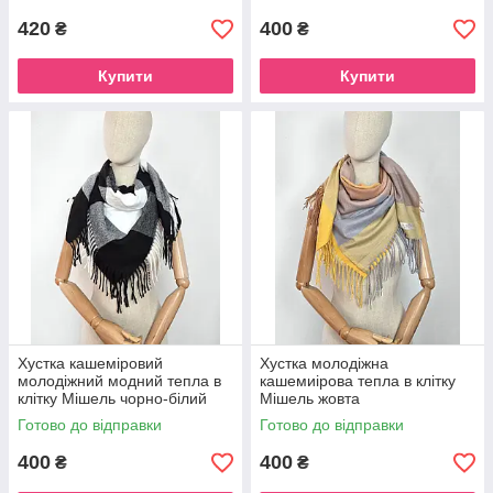
420
400
₴
₴
Купити
Купити
Хустка кашеміровий
Хустка молодіжна
молодіжний модний тепла в
кашемиірова тепла в клітку
клітку Мішель чорно-білий
Мішель жовта
Готово до відправки
Готово до відправки
400
400
₴
₴