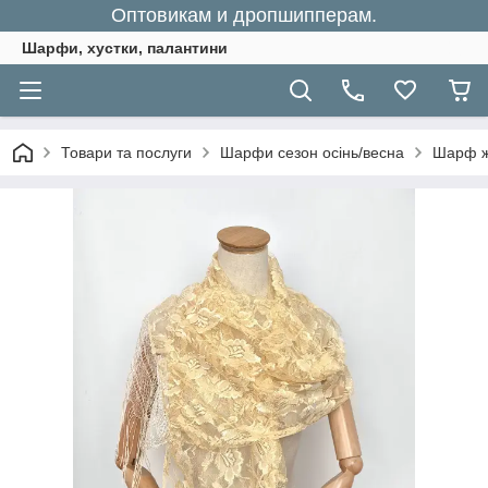
Оптовикам и дропшипперам.
Шарфи, хустки, палантини
Товари та послуги
Шарфи сезон осінь/весна
Шарф жі