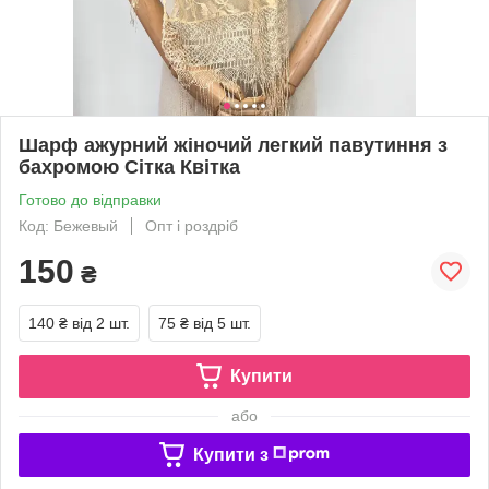
Шарф ажурний жіночий легкий павутиння з
бахромою Сітка Квітка
Готово до відправки
Код: Бежевый
Опт і роздріб
150
₴
140 ₴
від 2 шт.
75 ₴
від 5 шт.
Купити
або
Купити з