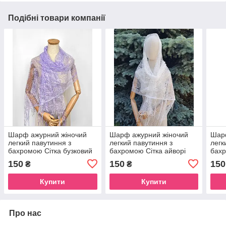
Подібні товари компанії
Шарф ажурний жіночий
Шарф ажурний жіночий
Шар
легкий павутиння з
легкий павутиння з
легк
бахромою Сітка бузковий
бахромою Сітка айворі
бахр
150
150
150
₴
₴
Купити
Купити
Про нас