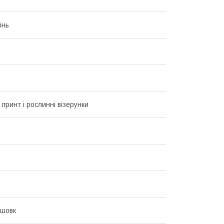
інь
 принт і рослинні візерунки
 шовк