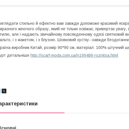
иглядати стильно й ефектно вам завжди допоможе красивий яскра
иразного жіночого образу, який не тільки освіжає, привертає увагу
тилю, але і надають звичайному повсякденному одязі святковий ви
альто, і з жакетом, і з блузою. Шовковий хустку--завжди бездоганн
раїна-виробник Китай, розмір 90*90 см, матеріал: 100% штучний ш
урт детальніше
http://scarf-moda.com.ua/n199488-roznitsa.html
арактеристики
Основні