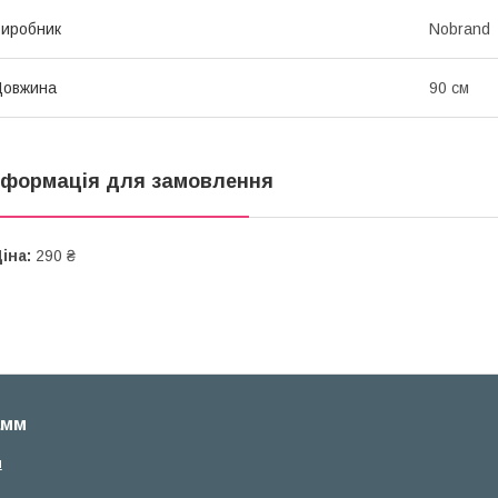
иробник
Nobrand
Довжина
90 см
нформація для замовлення
іна:
290 ₴
амм
м