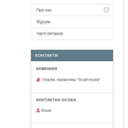
Про нас
Вiдгуки
Частi питання
КОНТАКТИ
Платки, палантины "Scarf-moda"
Юлия