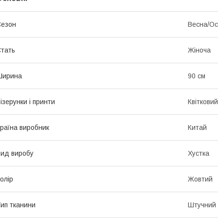
Сезон
Весна/Ос
тать
Жіноча
Ширина
90 см
ізерунки і принти
Квітковий
раїна виробник
Китай
ид виробу
Хустка
олір
Жовтий
ип тканини
Штучний