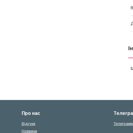
В
І
Ц
Про нас
Телегр
Вiдгуки
Телеграм
Новвини