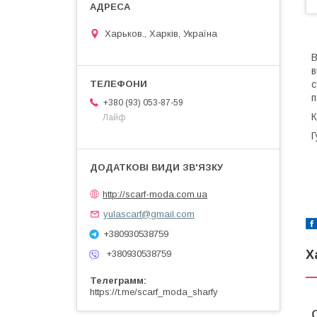
Харьков., Харків, Україна
В
в
с
п
+380 (93) 053-87-59
К
Лайф
Г
http://scarf-moda.com.ua
yulascarf@gmail.com
+380930538759
Х
+380930538759
Телеграмм
https://t.me/scarf_moda_sharfy