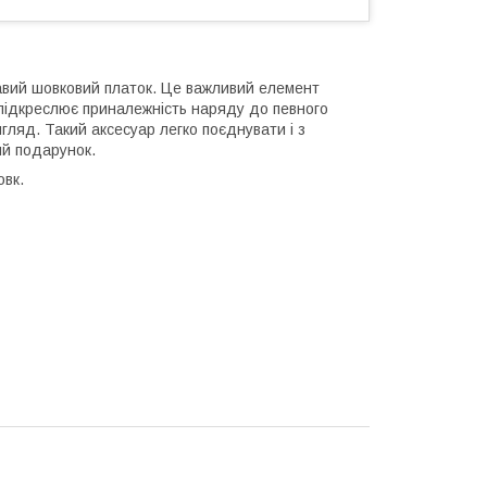
вий шовковий платок. Це важливий елемент
, підкреслює приналежність наряду до певного
гляд. Такий аксесуар легко поєднувати і з
ий подарунок.
овк.