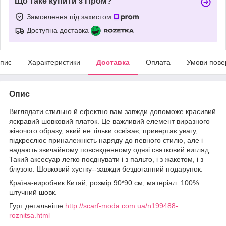
Що таке купити з Пром?
Замовлення під захистом
Доступна доставка
пис
Характеристики
Доставка
Оплата
Умови пове
Опис
Виглядати стильно й ефектно вам завжди допоможе красивий
яскравий шовковий платок. Це важливий елемент виразного
жіночого образу, який не тільки освіжає, привертає увагу,
підкреслює приналежність наряду до певного стилю, але і
надають звичайному повсякденному одязі святковий вигляд.
Такий аксесуар легко поєднувати і з пальто, і з жакетом, і з
блузою. Шовковий хустку--завжди бездоганний подарунок.
Країна-виробник Китай, розмір 90*90 см, матеріал: 100%
штучний шовк.
Гурт детальніше
http://scarf-moda.com.ua/n199488-
roznitsa.html