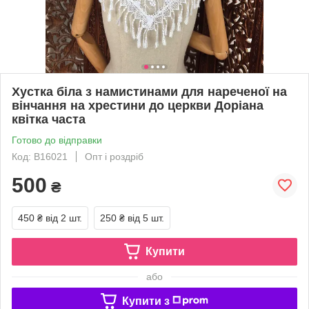
Хустка біла з намистинами для нареченої на
вінчання на хрестини до церкви Доріана
квітка часта
Готово до відправки
Код: В16021
Опт і роздріб
500
₴
450 ₴
від 2 шт.
250 ₴
від 5 шт.
Купити
або
Купити з