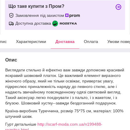
Що таке купити з Пром?
Замовлення під захистом
Доступна доставка
пис
Характеристики
Доставка
Оплата
Умови пове
Опис
Виглядати стильно й ефектно вам завжди допоможе красивий
яскравий шовковий платок. Це важливий елемент виразного
жіночого образу, який не тільки освіжає, привертає увагу,
підкреслює приналежність наряду до певного стилю, але і
надають звичайному повсякденному одязі святковий вигляд.
Такий аксесуар легко поєднувати і з пальто, і з жакетом, і з
блузою. Шовковий хустку--завжди бездоганний подарунок.
Країна-виробник Туреччина, розмір 75*75 см, матеріал: 100%
штучний шовк.
Гурт детальніше
http://scarf-moda.com.ua/n199488-
roznitsa.html