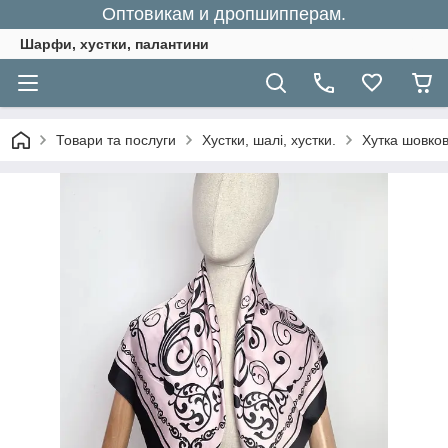
Оптовикам и дропшипперам.
Шарфи, хустки, палантини
Товари та послуги
Хустки, шалі, хустки.
Хутка шовко