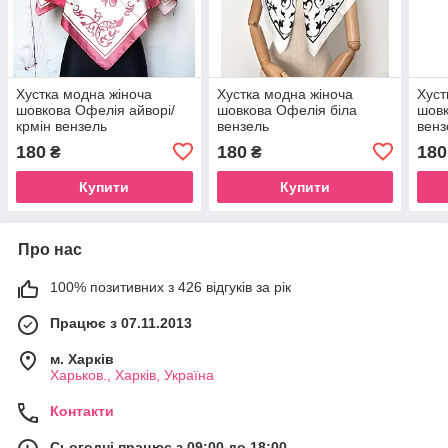
Хустка модна жіноча
Хустка модна жіноча
Хуст
шовкова Офелія айворі/
шовкова Офелія біла
шовк
крмін вензель
вензель
венз
180
180
180
₴
₴
Купити
Купити
Про нас
100% позитивних з 426 відгуків за рік
Працює з 07.11.2013
м. Харків
Харьков., Харків, Україна
Контакти
Сьогодні працює з 09:00 до 18:00