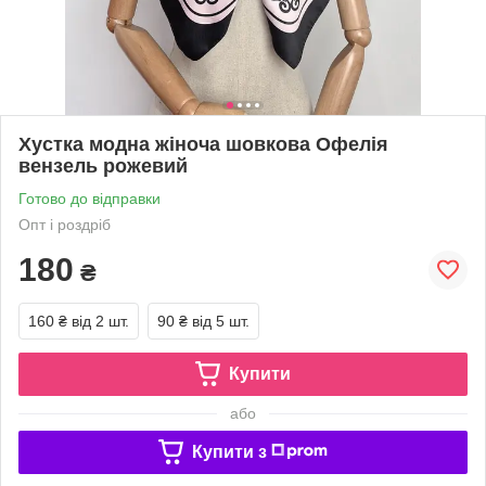
Хустка модна жіноча шовкова Офелія
вензель рожевий
Готово до відправки
Опт і роздріб
180
₴
160 ₴
від 2 шт.
90 ₴
від 5 шт.
Купити
або
Купити з