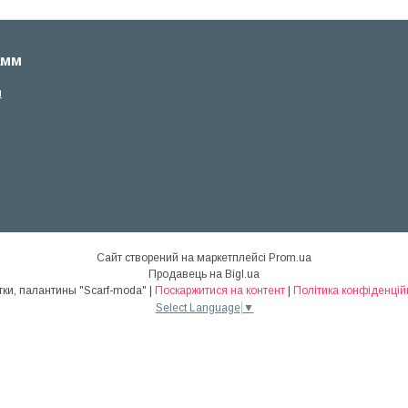
амм
м
Сайт створений на маркетплейсі
Prom.ua
Продавець на Bigl.ua
Платки, палантины "Scarf-moda" |
Поскаржитися на контент
|
Політика конфіденцій
Select Language
▼