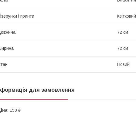
ізерунки і принти
Квітковий
Довжина
72 см
Ширина
72 см
Стан
Новий
нформація для замовлення
іна:
150 ₴