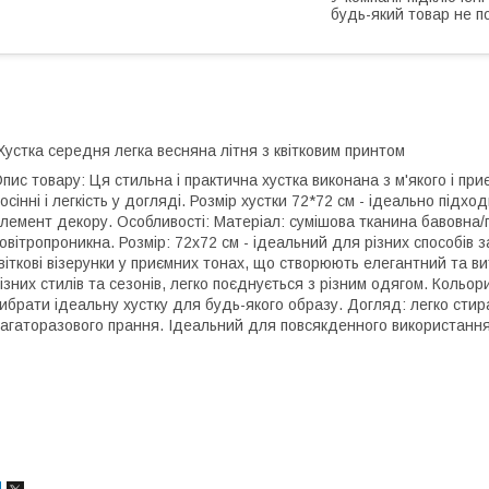
будь-який товар не п
Хустка середня легка весняна літня з квітковим принтом
пис товару: Ця стильна і практична хустка виконана з м'якого і пр
осінні і легкість у догляді. Розмір хустки 72*72 см - ідеально під
лемент декору.
Особливості: Матеріал: сумішова тканина бавовна/п
овітропроникна. Розмір: 72x72 см - ідеальний для різних способів з
віткові візерунки у приємних тонах, що створюють елегантний та в
ізних стилів та сезонів, легко поєднується з різним одягом.
Кольори
ибрати ідеальну хустку для будь-якого образу. Догляд: легко стира
агаторазового прання. Ідеальний для повсякденного використання