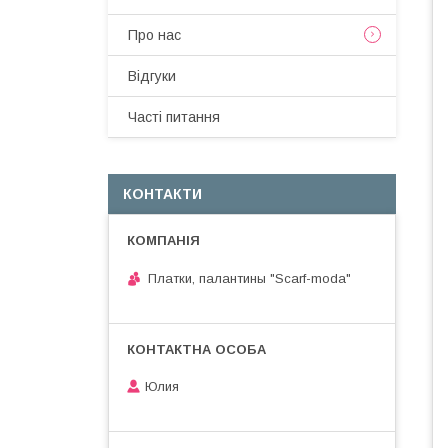
Про нас
Вiдгуки
Частi питання
КОНТАКТИ
Платки, палантины "Scarf-moda"
Юлия