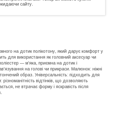
окидаючи сайту.
иємного на дотик полікотону, який дарує комфорт у
ходить для використання як головний аксесуар чи
оліестер — м'яка, приємна на дотик і
ав'язування на голові чи прикраси. Малюнок: ніжні
итончений образ. Універсальність: підходить для
: різноманітність відтінків, що дозволяють
ється, не втрачає форму і яскравість після
.