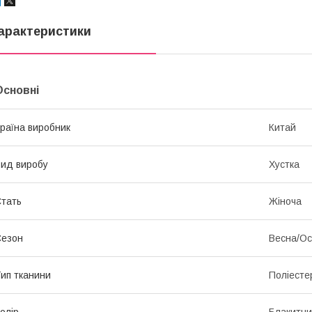
арактеристики
Основні
раїна виробник
Китай
ид виробу
Хустка
тать
Жіноча
Сезон
Весна/Ос
ип тканини
Поліесте
олір
Блакитн