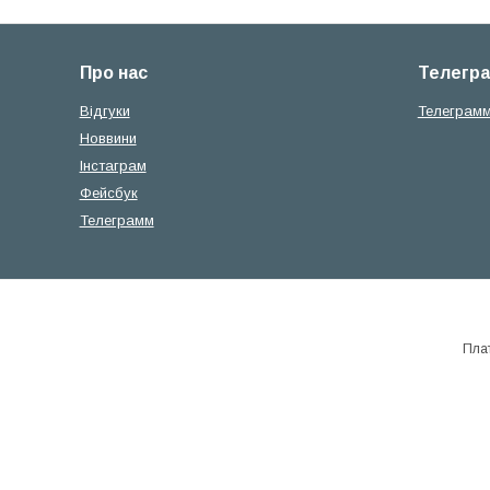
Про нас
Телегр
Вiдгуки
Телеграм
Новвини
Iнстаграм
Фейсбук
Телеграмм