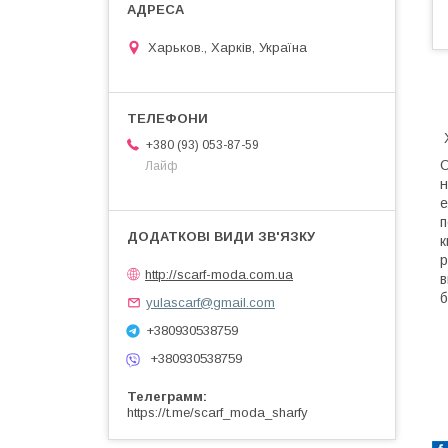
Харьков., Харків, Україна
+380 (93) 053-87-59
О
Лайф
н
е
п
к
р
http://scarf-moda.com.ua
в
б
yulascarf@gmail.com
+380930538759
+380930538759
Телеграмм
https://t.me/scarf_moda_sharfy