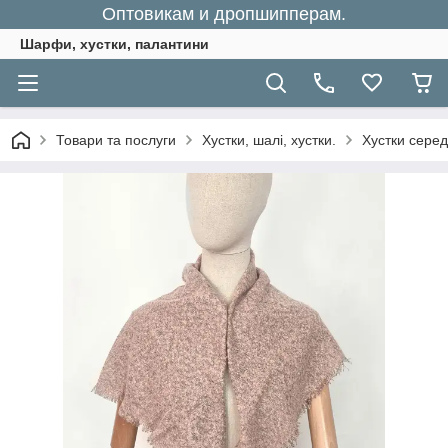
Оптовикам и дропшипперам.
Шарфи, хустки, палантини
Товари та послуги
Хустки, шалі, хустки.
Хустки серед