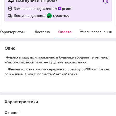
Що таке купити з Пром?
Замовлення під захистом
Доступна доставка
Характеристики
Доставка
Оплата
Умови повернення
Опис
Чудово впишуться практично в будь-яке вбрання
теплі, легкі,
м'які хустки
,
носити які — суцільне задоволення.
Жіноча головна хустка середнього розміру 80*80 см. Сезон:
осінь-зима. Склад: поліестер/ акрил/ вовна.
Характеристики
Основні