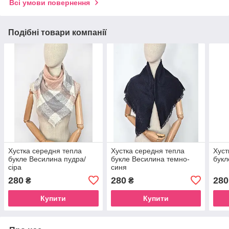
Всі умови повернення
Подібні товари компанії
Хустка середня тепла
Хустка середня тепла
Хуст
букле Весилина пудра/
букле Весилина темно-
букл
сіра
синя
280
280
280
₴
₴
Купити
Купити