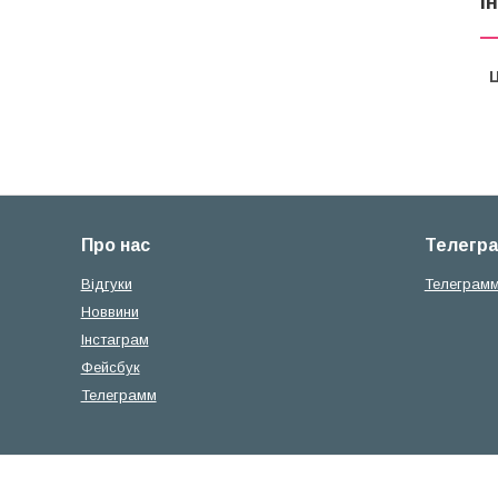
І
Ц
Про нас
Телегр
Вiдгуки
Телеграм
Новвини
Iнстаграм
Фейсбук
Телеграмм