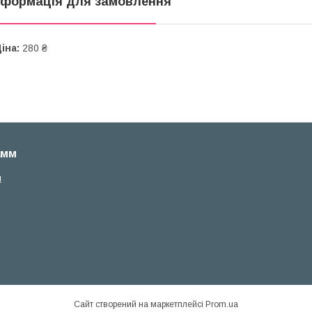
нформація для замовлення
іна:
280 ₴
амм
м
Сайт створений на маркетплейсі
Prom.ua