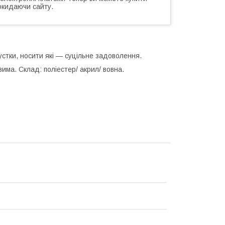
окидаючи сайту.
хустки
,
носити які — суцільне задоволення.
има. Склад: поліестер/ акрил/ вовна.