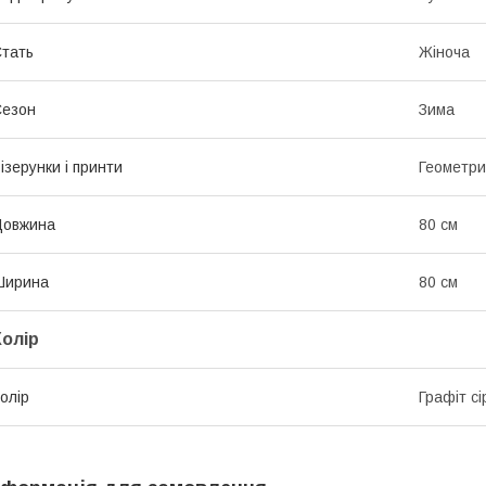
тать
Жіноча
Сезон
Зима
ізерунки і принти
Геометри
Довжина
80 см
Ширина
80 см
Колір
олір
Графіт сі