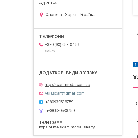
Харьков., Харків, Україна
Ч
Ж
+380 (93) 053-87-59
Лайф
Х
http://scarf-moda.com.ua
yulascarf@gmail.com
+380930538759
+380930538759
К
Телеграмм
https://t.me/scarf_moda_sharfy
В