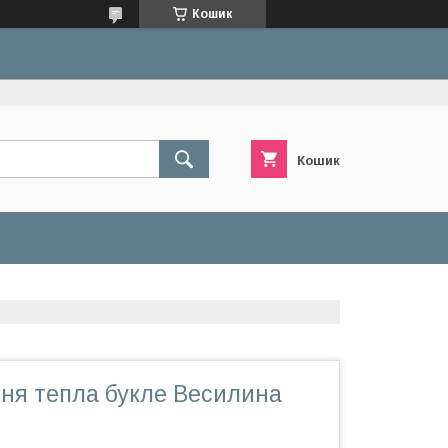
Кошик
Кошик
дня тепла букле Весилина