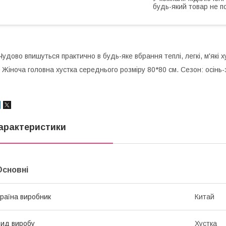
будь-який товар не п
удово впишуться практично в будь-яке вбрання
теплі, легкі, м'які 
іноча головна хустка середнього розміру 80*80 см. Сезон: осінь-з
арактеристики
Основні
раїна виробник
Китай
ид виробу
Хустка