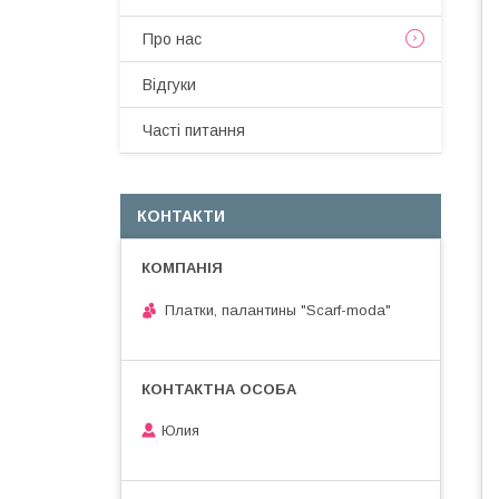
Про нас
Вiдгуки
Частi питання
КОНТАКТИ
Платки, палантины "Scarf-moda"
Юлия