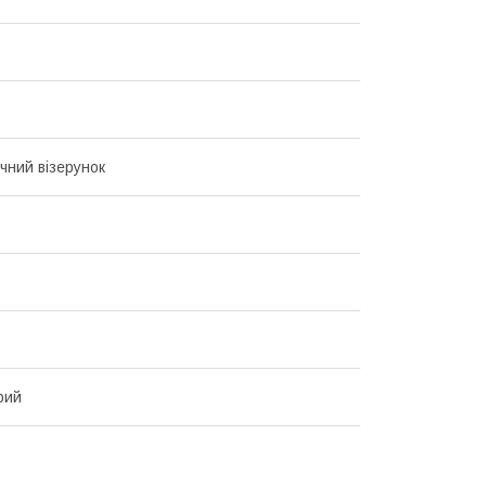
чний візерунок
рий