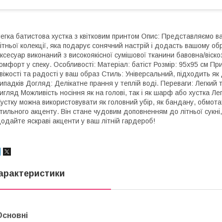
егка батистова хустка з квітковим принтом Опис: Представляємо ваш
ітньої колекції, яка подарує сонячний настрій і додасть вашому об
ксесуар виконаний з високоякісної сумішової тканини бавовна/віско
омфорт у спеку.
Особливості: Матеріал: батіст Розмір: 95x95 см Пр
віжості та радості у ваш образ Стиль: Універсальний, підходить як
ипадків Догляд: Делікатне прання у теплій воді.
Переваги: Легкий 
игляд Можливість носіння як на голові, так і як шарф або хустка Ле
устку можна використовувати як головний убір, як бандану, обмота
тильного акценту. Він стане чудовим доповненням до літньої сукні,
одайте яскраві акценти у ваш літній гардероб!
арактеристики
Основні