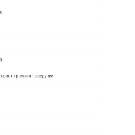
на
й
 принт і рослинні візерунки