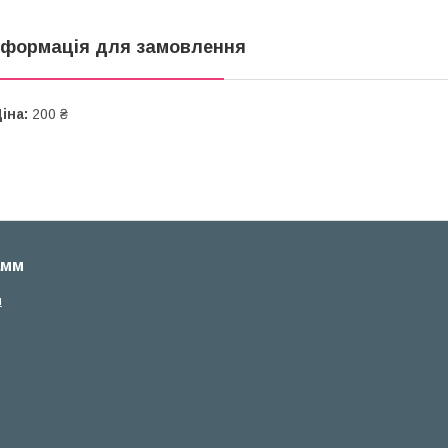
нформація для замовлення
іна:
200 ₴
амм
м