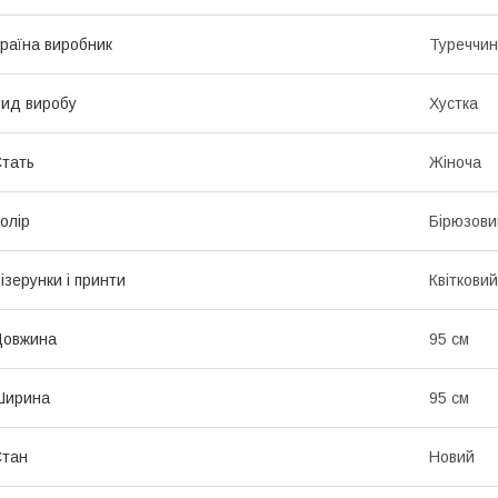
раїна виробник
Туреччи
ид виробу
Хустка
тать
Жіноча
олір
Бірюзови
ізерунки і принти
Квітковий
Довжина
95 см
Ширина
95 см
Стан
Новий