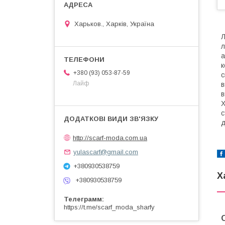
Харьков., Харків, Україна
Л
л
а
к
+380 (93) 053-87-59
с
Лайф
в
в
Х
с
д
http://scarf-moda.com.ua
yulascarf@gmail.com
+380930538759
Х
+380930538759
Телеграмм
https://t.me/scarf_moda_sharfy