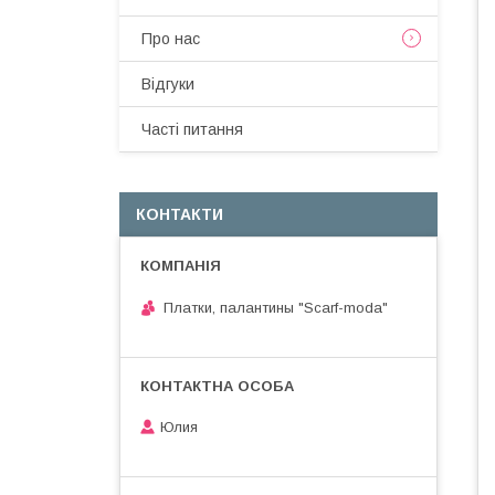
Про нас
Вiдгуки
Частi питання
КОНТАКТИ
Платки, палантины "Scarf-moda"
Юлия