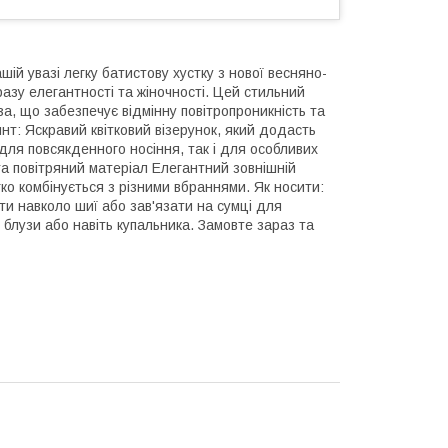
ій увазі легку батистову хустку з нової весняно-
разу елегантності та жіночності. Цей стильний
за, що забезпечує відмінну повітропроникність та
инт: Яскравий квітковий візерунок, який додасть
 для повсякденного носіння, так і для особливих
та повітряний матеріал Елегантний зовнішній
гко комбінується з різними вбраннями.
Як носити:
ти навколо шиї або зав'язати на сумці для
 блузи або навіть купальника. Замовте зараз та