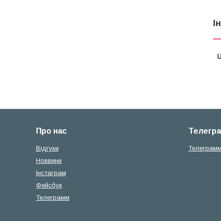
І
Ц
Про нас
Телегр
Вiдгуки
Телеграм
Новвини
Iнстаграм
Фейсбук
Телеграмм