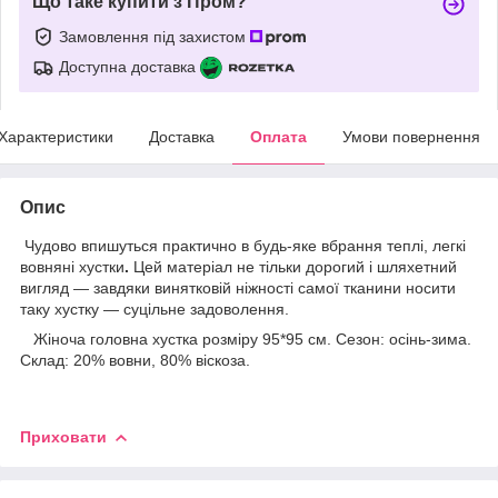
Що таке купити з Пром?
Замовлення під захистом
Доступна доставка
Характеристики
Доставка
Оплата
Умови повернення
Опис
Чудово впишуться практично в будь-яке вбрання
теплі, легкі
вовняні хустки
.
Цей матеріал не тільки дорогий і шляхетний
вигляд — завдяки винятковій ніжності самої тканини носити
таку хустку — суцільне задоволення.
Жіноча головна хустка розміру 95*95 см. Сезон: осінь-зима.
Склад: 20% вовни, 80% віскоза.
Приховати