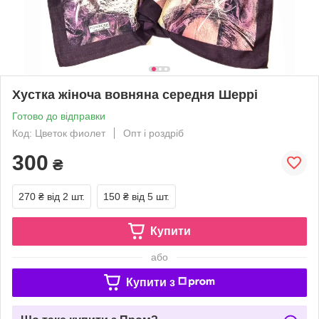
Хустка жіноча вовняна середня Шеррі
Готово до відправки
Код: Цветок фиолет
Опт і роздріб
300
₴
270 ₴
від 2 шт.
150 ₴
від 5 шт.
Купити
або
Купити з