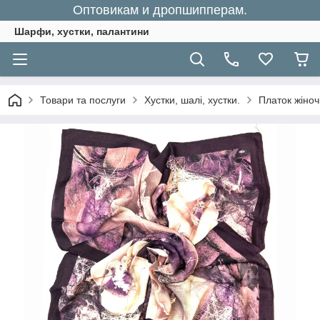
Оптовикам и дропшипперам.
Шарфи, хустки, палантини
Товари та послуги
Хустки, шалі, хустки.
Платок жіноч