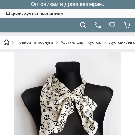
Оптовикам и дропшипперам.
Шарфи, хустки, палантини
Товари та послуги
Хустки, шалі, хустки.
Хустка-крава