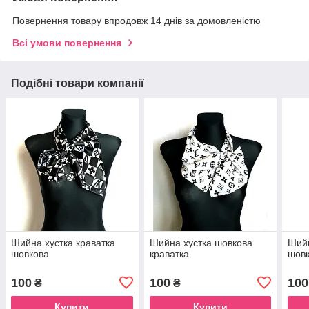
Повернення товару впродовж 14 днів за домовленістю
Всі умови повернення
Подібні товари компанії
Шийна хустка краватка
Шийна хустка шовкова
Шийн
шовкова
краватка
шов
100
100
100
₴
₴
Купити
Купити